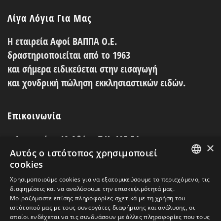
Λίγα Λόγια Για Μας
Η εταιρεία Αφοί ΒΑΠΠΑ Ο.Ε.
δραστηριοποιείται από το 1963
και σήμερα ειδικεύεται στην εισαγωγή
και
χονδρική
πώληση εκκλησιαστικών ειδών.
Επικοινωνία
Λεωκορίου 12 Αθήνα Τ.Κ. 105 54
×
Αυτός ο ιστότοπος χρησιμοποιεί
t: 210 3217408
cookies
GREEK
t: 210 3252290
Χρησιμοποιούμε cookies για να εξατομικεύσουμε το περιεχόμενο, τις
διαφημίσεις και να αναλύσουμε την επισκεψιμότητά μας.
ENGLISH
e:
Αυτή η διεύθυνση Email προστατεύεται από
Μοιραζόμαστε επίσης πληροφορίες σχετικά με τη χρήση του
ιστότοπού μας με τους συνεργάτες διαφήμισης και ανάλυσης, οι
τους αυτοματισμούς αποστολέων ανεπιθύμητων
οποίοι ενδέχεται να τις συνδυάσουν με άλλες πληροφορίες που τους