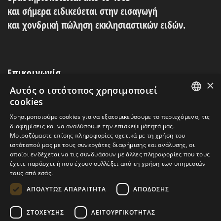
και σήμερα ειδικεύεται στην εισαγωγή
και
χονδρική
πώληση εκκλησιαστικών ειδών.
Επικοινωνία
×
Αυτός ο ιστότοπος χρησιμοποιεί
Λεωκορίου 12 Αθήνα Τ.Κ. 105 54
cookies
GREEK
t: 210 3217408
Χρησιμοποιούμε cookies για να εξατομικεύσουμε το περιεχόμενο, τις
διαφημίσεις και να αναλύσουμε την επισκεψιμότητά μας.
ENGLISH
t: 210 3252290
Μοιραζόμαστε επίσης πληροφορίες σχετικά με τη χρήση του
ιστότοπού μας με τους συνεργάτες διαφήμισης και ανάλυσης, οι
e:
info@vappas.gr
οποίοι ενδέχεται να τις συνδυάσουν με άλλες πληροφορίες που τους
έχετε παράσχει ή που έχουν συλλέξει από τη χρήση των υπηρεσιών
τους από εσάς.
ΑΠΟΛΎΤΩΣ ΑΠΑΡΑΊΤΗΤΑ
ΑΠΌΔΟΣΗΣ
Ωράριο Λειτουργίας:
Δευτέρα - Παρασκευή
ΣΤΌΧΕΥΣΗΣ
ΛΕΙΤΟΥΡΓΙΚΌΤΗΤΑΣ